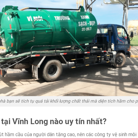
hà bạn sẽ tích tụ quá tải khối lượng chất thải mà diện tích hầm cho p
tại Vĩnh Long nào uy tín nhất?
út hầm cầu của người dân tăng cao, nên các công ty vệ sinh môi