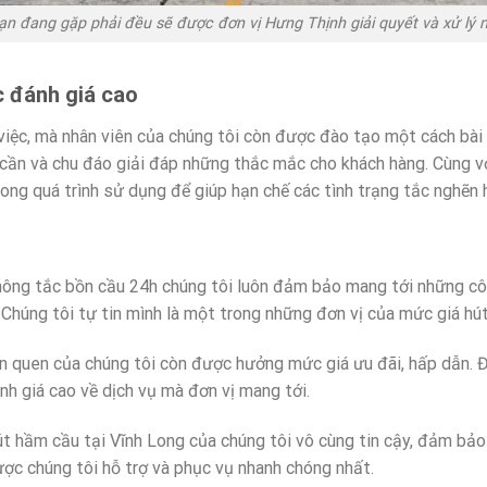
 đang gặp phải đều sẽ được đơn vị Hưng Thịnh giải quyết và xử lý m
c đánh giá cao
việc, mà nhân viên của chúng tôi còn được đào tạo một cách bài
 cần và chu đáo giải đáp những thắc mắc cho khách hàng. Cùng với
rong quá trình sử dụng để giúp hạn chế các tình trạng tắc nghẽn
hông tắc bồn cầu 24h chúng tôi luôn đảm bảo mang tới những côn
 Chúng tôi tự tin mình là một trong những đơn vị của mức giá hút
ân quen của chúng tôi còn được hưởng mức giá ưu đãi, hấp dẫn. Đ
nh giá cao về dịch vụ mà đơn vị mang tới.
út hầm cầu tại Vĩnh Long của chúng tôi vô cùng tin cậy, đảm bả
ược chúng tôi hỗ trợ và phục vụ nhanh chóng nhất.