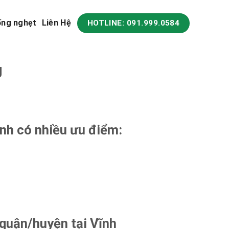
ống nghẹt
Liên Hệ
HOTLINE: 091.999.0584
g
ịnh có nhiều ưu điểm:
 quận/huyện tại Vĩnh