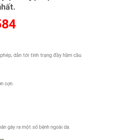
hất.
584
 phép, dẫn tới tình trạng đầy hầm cầu.
ợn cợn.
hân gây ra một số bệnh ngoài da.