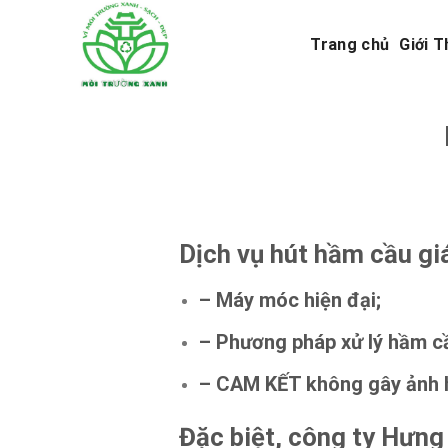
Skip
to
Trang chủ
Giới T
content
Dịch vụ hút hầm cầu gi
– Máy móc hiện đại;
– Phương pháp xử lý hầm cầ
– CAM KẾT không gây ảnh 
Đặc biệt, công ty Hưng 