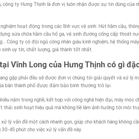
n, công ty Hưng Thịnh là đơn vị luôn nhận được sự tin dùng của n
nghiệm hoạt động trong các lĩnh vực vệ sinh: Hút hầm cầu, thôn
 dựng sửa chữa hầm cầu hố ga, vệ sinh đường cống cấp thoát nướ
g… Công ty có đội ngũ công nhân giàu kinh nghiệm, hệ thống má
sinh uy tín, chất lượng, giá thành tốt nhất.
 tại Vĩnh Long của Hưng Thịnh có gì đặc
g gặp phải đều sẽ được đơn vị chúng tôi giải quyết và xử lý mộ
ịa bàn thành phố được đảm bảo bình thường trở lại.
nhiều năm trong nghề, kết hợp với công nghệ hiện đại, máy móc 
t thải sinh hoạt hiệu quả mà không hề làm ảnh hưởng tới môi tr
 xử lý vấn đề một cách nhanh gọn, giúp cho khách hàng không cần
30-45 phút cho việc xử lý vấn đề này.