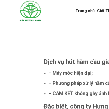
Skip
to
Trang chủ
Giới T
content
Dịch vụ hút hầm cầu gi
– Máy móc hiện đại;
– Phương pháp xử lý hầm cầ
– CAM KẾT không gây ảnh 
Đặc biệt, công ty Hưng