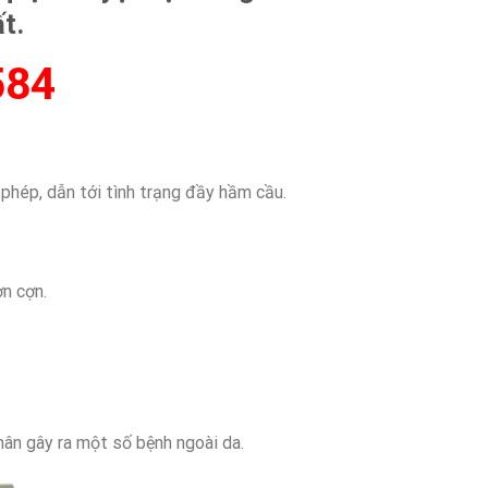
t.
584
 phép, dẫn tới tình trạng đầy hầm cầu.
ợn cợn.
hân gây ra một số bệnh ngoài da.