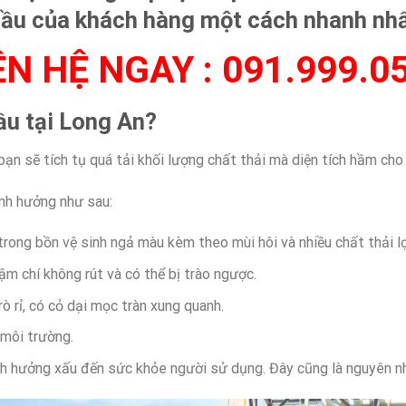
ầu của khách hàng một cách nhanh nhấ
ÊN HỆ NGAY :
091.999.0
ầu tại Long An?
ạn sẽ tích tụ quá tải khối lượng chất thải mà diện tích hầm cho
ảnh hưởng như sau:
trong bồn vệ sinh ngả màu kèm theo mùi hôi và nhiều chất thải l
m chí không rút và có thể bị trào ngược.
 rỉ, có cỏ dại mọc tràn xung quanh.
 môi trường.
 ảnh hưởng xấu đến sức khỏe người sử dụng. Đây cũng là nguyên n