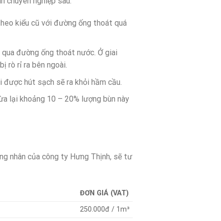
nh chuyên nghiệp sau:
theo kiểu cũ với đường ống thoát quá
g qua đường ống thoát nước. Ở giai
 rò rỉ ra bên ngoài.
i được hút sạch sẽ ra khỏi hầm cầu.
chừa lại khoảng 10 – 20% lượng bùn này
ông nhân của công ty Hưng Thịnh, sẽ tư
ĐƠN GIÁ (VAT)
250.000đ / 1m³