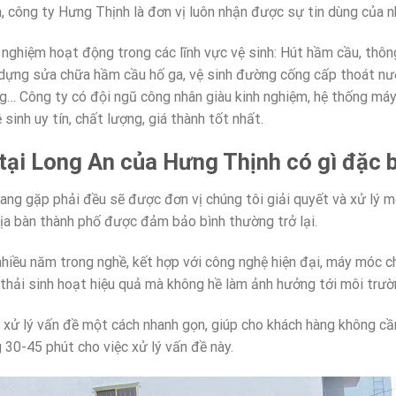
, công ty Hưng Thịnh là đơn vị luôn nhận được sự tin dùng của n
nghiệm hoạt động trong các lĩnh vực vệ sinh: Hút hầm cầu, thôn
 dựng sửa chữa hầm cầu hố ga, vệ sinh đường cống cấp thoát nướ
g… Công ty có đội ngũ công nhân giàu kinh nghiệm, hệ thống má
sinh uy tín, chất lượng, giá thành tốt nhất.
 tại Long An của Hưng Thịnh có gì đặc b
g gặp phải đều sẽ được đơn vị chúng tôi giải quyết và xử lý mộ
ịa bàn thành phố được đảm bảo bình thường trở lại.
nhiều năm trong nghề, kết hợp với công nghệ hiện đại, máy móc 
thải sinh hoạt hiệu quả mà không hề làm ảnh hưởng tới môi trườ
 xử lý vấn đề một cách nhanh gọn, giúp cho khách hàng không cần
30-45 phút cho việc xử lý vấn đề này.