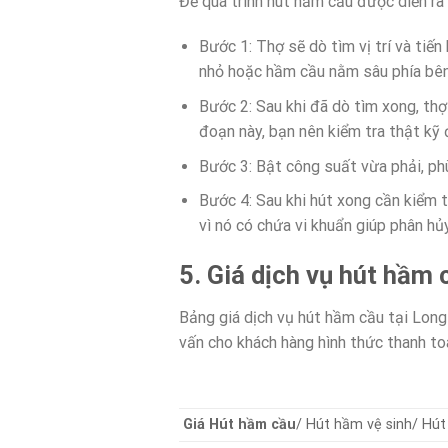
Để quá trình hút hầm cầu được diễn ra 
Bước 1: Thợ sẽ dò tìm vị trí và ti
nhỏ hoặc hầm cầu nằm sâu phía bên
Bước 2: Sau khi đã dò tìm xong, th
đoạn này, bạn nên kiểm tra thật kỹ 
Bước 3: Bật công suất vừa phải, ph
Bước 4: Sau khi hút xong cần kiểm t
vì nó có chứa vi khuẩn giúp phân hủy
5. Giá dịch vụ hút hầm 
Bảng giá dịch vụ hút hầm cầu tại Long
vấn cho khách hàng hình thức thanh toá
Giá Hút hầm cầu
/ Hút hầm vệ sinh/ Hút 