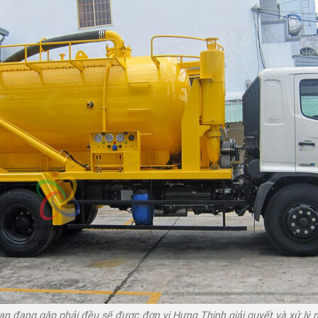
 đang gặp phải đều sẽ được đơn vị Hưng Thịnh giải quyết và xử lý m