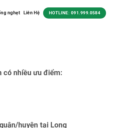
ống nghẹt
Liên Hệ
HOTLINE: 091.999.0584
h có nhiều ưu điểm:
 quận/huyện tại Long