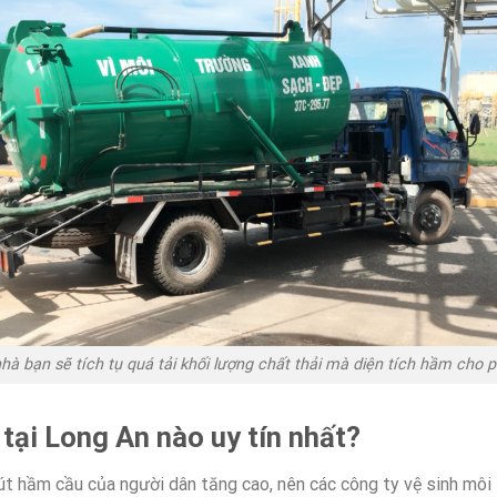
hà bạn sẽ tích tụ quá tải khối lượng chất thải mà diện tích hầm cho p
tại Long An nào uy tín nhất?
út hầm cầu của người dân tăng cao, nên các công ty vệ sinh môi