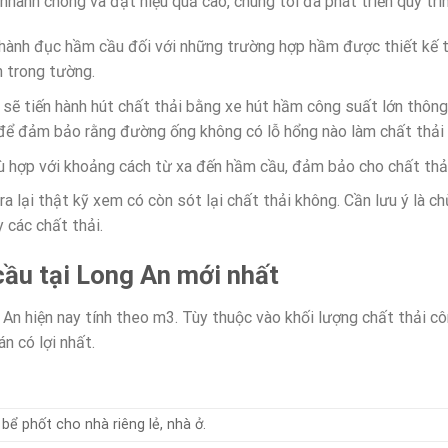
nhanh chóng và đạt hiệu quả cao, chúng tôi đã phát triển quy trì
ến hành đục hầm cầu đối với những trường hợp hầm được thiết kế 
 trong tường.
ợ sẽ tiến hành hút chất thải bằng xe hút hầm công suất lớn thôn
để đảm bảo rằng đường ống không có lỗ hổng nào làm chất thải bị
ù hợp với khoảng cách từ xa đến hầm cầu, đảm bảo cho chất thả
ra lại thật kỹ xem có còn sót lại chất thải không. Cần lưu ý là 
 các chất thải.
cầu tại Long An mới nhất
 An hiện nay tính theo m3. Tùy thuộc vào khối lượng chất thải c
n có lợi nhất.
bể phốt cho nhà riêng lẻ, nhà ở.