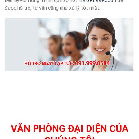
liên hệ với Hưng Thịnh qua số hotline
091.999.0584
để
được hỗ trợ, tư vấn cũng như xử lý tốt nhất.
VĂN PHÒNG ĐẠI DIỆN CỦA