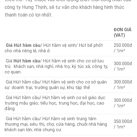
công ty Hưng Thịnh, sẽ tư vấn cho khách hàng hình thức
thanh toán có lợi nhất.
ĐƠN GIÁ
(VAT)
Giá Hút hầm cầu
/ Hút hầm vệ sinh/ Hút bể phốt
250.000đ
cho nhà riêng lẻ, nhà ở.
/ 1m³
Giá
Hút hầm cầu
/ Hút hầm vệ sinh cho cơ sở lưu
300.000đ
trú: khách sạn, nhà nghỉ, nhà trọ, ký túc xá, công ty,
/ 1m³
cơ quan.
Giá Hút hầm cầu/ Hút hầm vệ sinh cho cơ sở quân
300.000đ
sự: doanh trại, trường quân sự, khu tập thể
/ 1m³
Giá Hút hầm cầu/ Hút hầm vệ sinh cơ sở giáo dục:
300.000đ
trường mẫu giáo; tiểu học, trung học, đại học, cao
/ 1m³
đẳng
Giá Hút hầm cầu/ Hút hầm vệ sinh trung tâm
350.000đ
thương mại, siêu thị, chợ, cửa hàng, chuỗi nhà hàng
/ 1m³
khách sạn lớn; nhà chung cư.