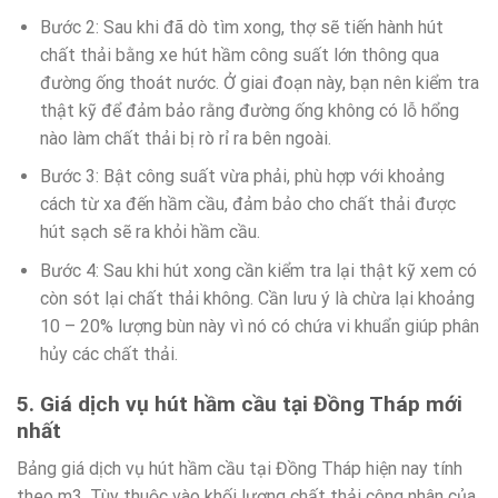
Bước 2: Sau khi đã dò tìm xong, thợ sẽ tiến hành hút
chất thải bằng xe hút hầm công suất lớn thông qua
đường ống thoát nước. Ở giai đoạn này, bạn nên kiểm tra
thật kỹ để đảm bảo rằng đường ống không có lỗ hổng
nào làm chất thải bị rò rỉ ra bên ngoài.
Bước 3: Bật công suất vừa phải, phù hợp với khoảng
cách từ xa đến hầm cầu, đảm bảo cho chất thải được
hút sạch sẽ ra khỏi hầm cầu.
Bước 4: Sau khi hút xong cần kiểm tra lại thật kỹ xem có
còn sót lại chất thải không. Cần lưu ý là chừa lại khoảng
10 – 20% lượng bùn này vì nó có chứa vi khuẩn giúp phân
hủy các chất thải.
5. Giá dịch vụ hút hầm cầu tại Đồng Tháp mới
nhất
Bảng giá dịch vụ hút hầm cầu tại Đồng Tháp hiện nay tính
theo m3. Tùy thuộc vào khối lượng chất thải công nhân của