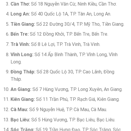
Cần Thơ:
Số 18 Nguyễn Văn Cừ, Ninh Kiều, Cần Thơ.
Long An:
Số 40 Quốc Lộ 1A, TP. Tân An, Long An.
Tiền Giang:
Số 22 Đường 30/4, TP. Mỹ Tho, Tiền Giang.
Bến Tre:
Số 12 Đồng Khởi, TP. Bến Tre, Bến Tre.
Trà Vinh:
Số 8 Lê Lợi, TP. Trà Vinh, Trà Vinh.
Vĩnh Long:
Số 14 Ấp Bình Thành, TP. Vĩnh Long, Vĩnh
Long.
Đồng Tháp:
Số 28 Quốc Lộ 30, TP. Cao Lãnh, Đồng
Tháp.
An Giang:
Số 7 Hùng Vương, TP. Long Xuyên, An Giang.
Kiên Giang:
Số 11 Trần Phú, TP. Rạch Giá, Kiên Giang.
Cà Mau:
Số 9 Nguyễn Huệ, TP. Cà Mau, Cà Mau.
Bạc Liêu:
Số 5 Hùng Vương, TP. Bạc Liêu, Bạc Liêu.
Sóc Trăng:
Số 19 Trần Hưng Đạo, TP. Sóc Trăng, Sóc