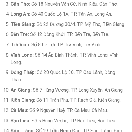
Cần Thơ:
Số 18 Nguyễn Văn Cừ, Ninh Kiều, Cần Thơ.
Long An:
Số 40 Quốc Lộ 1A, TP. Tân An, Long An.
Tiền Giang:
Số 22 Đường 30/4, TP. Mỹ Tho, Tiền Giang.
Bến Tre:
Số 12 Đồng Khởi, TP. Bến Tre, Bến Tre.
Trà Vinh:
Số 8 Lê Lợi, TP. Trà Vinh, Trà Vinh.
Vĩnh Long:
Số 14 Ấp Bình Thành, TP. Vĩnh Long, Vĩnh
Long.
Đồng Tháp:
Số 28 Quốc Lộ 30, TP. Cao Lãnh, Đồng
Tháp.
An Giang:
Số 7 Hùng Vương, TP. Long Xuyên, An Giang.
Kiên Giang:
Số 11 Trần Phú, TP. Rạch Giá, Kiên Giang.
Cà Mau:
Số 9 Nguyễn Huệ, TP. Cà Mau, Cà Mau.
Bạc Liêu:
Số 5 Hùng Vương, TP. Bạc Liêu, Bạc Liêu.
Sóc Trăng:
Số 19 Trần Hưng Đạo, TP. Sóc Trăng, Sóc