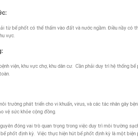
ớc:
hải từ bể phốt có thể thấm vào đất và nước ngầm. Điều nầy có t
hu vực.
g:
bệnh viện, khu vực chợ, khu dân cư. Cần phải duy trì hệ thống 
toàn.
môi trường phát triển cho vi khuẩn, virus, và các tác nhân gây bệ
bảo vệ sức khỏe cộng đồng.
Nguyên đóng vai trò quan trọng trong việc duy trì môi trường sạ
t bể phốt định kỳ. Việc thực hiện hút bể phốt định kỳ là một biệ