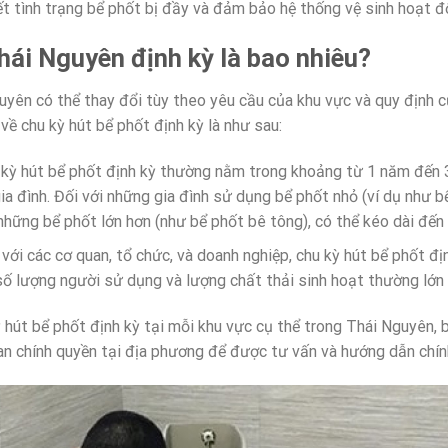
ết tình trạng bể phốt bị đầy và đảm bảo hệ thống vệ sinh hoạt đ
Thái Nguyên định kỳ là bao nhiêu?
guyên có thể thay đổi tùy theo yêu cầu của khu vực và quy định 
về chu kỳ hút bể phốt định kỳ là như sau:
hu kỳ hút bể phốt định kỳ thường nằm trong khoảng từ 1 năm đến 
ia đình. Đối với những gia đình sử dụng bể phốt nhỏ (ví dụ như b
những bể phốt lớn hơn (như bể phốt bê tông), có thể kéo dài đến
 với các cơ quan, tổ chức, và doanh nghiệp, chu kỳ hút bể phốt 
ố lượng người sử dụng và lượng chất thải sinh hoạt thường lớn h
 hút bể phốt định kỳ tại mỗi khu vực cụ thể trong Thái Nguyên, b
n chính quyền tại địa phương để được tư vấn và hướng dẫn chín