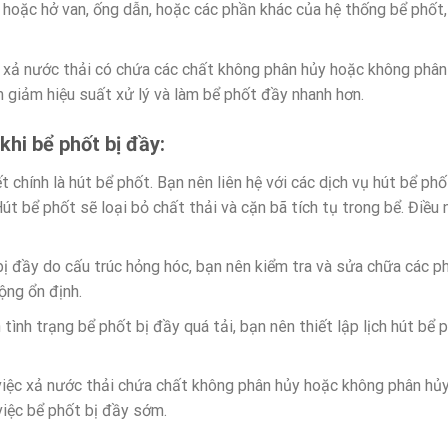
hoặc hở van, ống dẫn, hoặc các phần khác của hệ thống bể phốt, c
 xả nước thải có chứa các chất không phân hủy hoặc không phân
m giảm hiệu suất xử lý và làm bể phốt đầy nhanh hơn.
hi bể phốt bị đầy:
 chính là hút bể phốt. Bạn nên liên hệ với các dịch vụ hút bể ph
Hút bể phốt sẽ loại bỏ chất thải và cặn bã tích tụ trong bể. Điều
ị đầy do cấu trúc hỏng hóc, bạn nên kiểm tra và sửa chữa các ph
ng ổn định.
h tình trạng bể phốt bị đầy quá tải, bạn nên thiết lập lịch hút bể
 việc xả nước thải chứa chất không phân hủy hoặc không phân hủ
việc bể phốt bị đầy sớm.