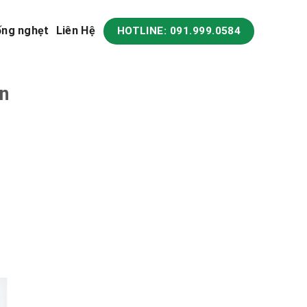
ống nghẹt
Liên Hệ
HOTLINE: 091.999.0584
ên