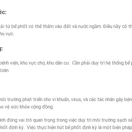
ớc:
hải từ bể phốt có thể thấm vào đất và nước ngầm. Điều nầy có t
hu vực.
g:
bệnh viện, khu vực chợ, khu dân cư. Cần phải duy trì hệ thống 
toàn.
môi trường phát triển cho vi khuẩn, virus, và các tác nhân gây bệ
bảo vệ sức khỏe cộng đồng.
Bình đóng vai trò quan trọng trong việc duy trì môi trường sạch s
phốt định kỳ. Việc thực hiện hút bể phốt định kỳ là một biện ph