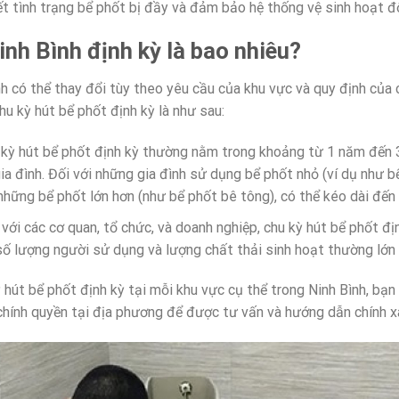
ết tình trạng bể phốt bị đầy và đảm bảo hệ thống vệ sinh hoạt đ
Ninh Bình định kỳ là bao nhiêu?
nh có thể thay đổi tùy theo yêu cầu của khu vực và quy định của
hu kỳ hút bể phốt định kỳ là như sau:
hu kỳ hút bể phốt định kỳ thường nằm trong khoảng từ 1 năm đến 
ia đình. Đối với những gia đình sử dụng bể phốt nhỏ (ví dụ như b
những bể phốt lớn hơn (như bể phốt bê tông), có thể kéo dài đến
 với các cơ quan, tổ chức, và doanh nghiệp, chu kỳ hút bể phốt 
ố lượng người sử dụng và lượng chất thải sinh hoạt thường lớn h
 hút bể phốt định kỳ tại mỗi khu vực cụ thể trong Ninh Bình, bạn 
hính quyền tại địa phương để được tư vấn và hướng dẫn chính x