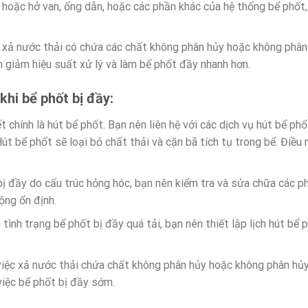
hoặc hở van, ống dẫn, hoặc các phần khác của hệ thống bể phốt, c
 xả nước thải có chứa các chất không phân hủy hoặc không phân
m giảm hiệu suất xử lý và làm bể phốt đầy nhanh hơn.
hi bể phốt bị đầy:
 chính là hút bể phốt. Bạn nên liên hệ với các dịch vụ hút bể ph
Hút bể phốt sẽ loại bỏ chất thải và cặn bã tích tụ trong bể. Điều
ị đầy do cấu trúc hỏng hóc, bạn nên kiểm tra và sửa chữa các ph
ng ổn định.
h tình trạng bể phốt bị đầy quá tải, bạn nên thiết lập lịch hút bể
 việc xả nước thải chứa chất không phân hủy hoặc không phân hủ
việc bể phốt bị đầy sớm.