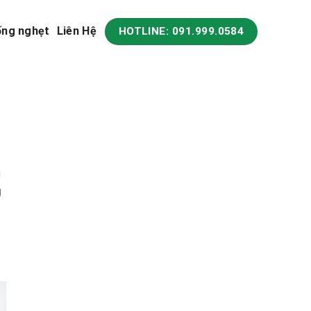
ống nghẹt
Liên Hệ
HOTLINE: 091.999.0584
g
g