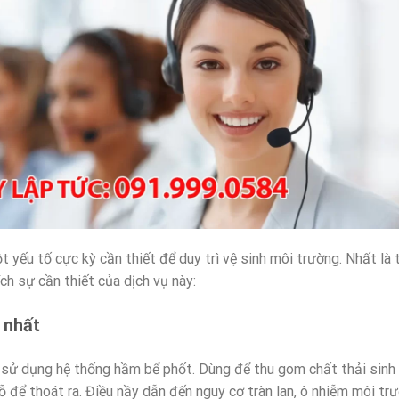
ột yếu tố cực kỳ cần thiết để duy trì vệ sinh môi trường. Nhất l
ch sự cần thiết của dịch vụ này:
ể nhất
h sử dụng hệ thống hầm bể phốt. Dùng để thu gom chất thải sinh 
ỗ để thoát ra. Điều nầy dẫn đến nguy cơ tràn lan, ô nhiễm môi tr