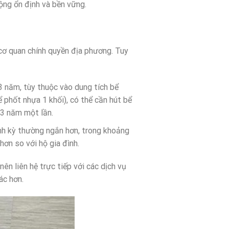
ộng ổn định và bền vững.
 cơ quan chính quyền địa phương. Tuy
3 năm, tùy thuộc vào dung tích bể
ể phốt nhựa 1 khối), có thể cần hút bể
 3 năm một lần.
định kỳ thường ngắn hơn, trong khoảng
ơn so với hộ gia đình.
nên liên hệ trực tiếp với các dịch vụ
ác hơn.