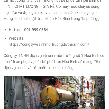
Là một công ty chuyên thông hút bể phốt tại Hòa Bình UY
TÍN – CHẤT LƯỢNG – GIÁ RẺ. Có máy móc chuyên dùng
hiện đại và đội ngũ nhân viên có nhiều năm kinh nghiệm.
Hưng Thịnh có mặt trên khắp Hòa Bình trong 15 phút gọi.
Hotline :
091.999.0584
Website:
https://congtyvesinhmoitruongdothixanh.com/
Công ty TNHH dịch vụ vệ sinh môi trường số 1 Hòa Bình có
hơn 15 xe phục vụ hút bể phốt tại Hòa Bình sẽ mang đến
dịch vụ nhanh và tốt nhất cho khách hàng.