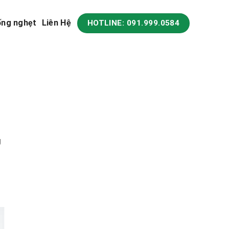
ống nghẹt
Liên Hệ
HOTLINE: 091.999.0584
g