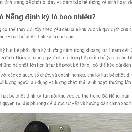
ết tình trạng bể phốt bị đầy và đảm bảo hệ thống vệ sinh hoạt đ
Đà Nẵng định kỳ là bao nhiêu?
g có thể thay đổi tùy theo yêu cầu của khu vực và quy định của 
hu kỳ hút bể phốt định kỳ là như sau:
hu kỳ hút bể phốt định kỳ thường nằm trong khoảng từ 1 năm đến 
ia đình. Đối với những gia đình sử dụng bể phốt nhỏ (ví dụ như b
những bể phốt lớn hơn (như bể phốt bê tông), có thể kéo dài đến
 với các cơ quan, tổ chức, và doanh nghiệp, chu kỳ hút bể phốt 
ố lượng người sử dụng và lượng chất thải sinh hoạt thường lớn h
 hút bể phốt định kỳ tại mỗi khu vực cụ thể trong Đà Nẵng, bạn nê
h quyền tại địa phương để được tư vấn và hướng dẫn chính xác h