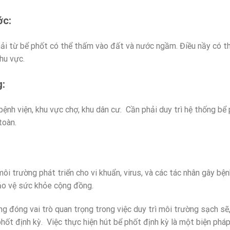
ớc:
hải từ bể phốt có thể thấm vào đất và nước ngầm. Điều nầy có t
hu vực.
g:
bệnh viện, khu vực chợ, khu dân cư. Cần phải duy trì hệ thống 
toàn.
môi trường phát triển cho vi khuẩn, virus, và các tác nhân gây bệ
bảo vệ sức khỏe cộng đồng.
ng đóng vai trò quan trọng trong việc duy trì môi trường sạch sẽ
phốt định kỳ. Việc thực hiện hút bể phốt định kỳ là một biện ph