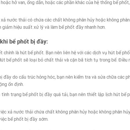
hoặc hở van, ống dẫn, hoặc các phần khác của hệ thống bể phốt, c
 xả nước thải có chứa các chất không phân hủy hoặc không phân
m giảm hiệu suất xử lý và làm bể phốt đầy nhanh hơn.
hi bể phốt bị đầy:
 chính là hút bể phốt. Bạn nên liên hệ với các dịch vụ hút bể ph
Hút bể phốt sẽ loại bỏ chất thải và cặn bã tích tụ trong bể. Điều
ị đầy do cấu trúc hỏng hóc, bạn nên kiểm tra và sửa chữa các ph
ng ổn định.
h tình trạng bể phốt bị đầy quá tải, bạn nên thiết lập lịch hút bể
 việc xả nước thải chứa chất không phân hủy hoặc không phân hủ
việc bể phốt bị đầy sớm.