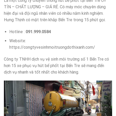
Là một công ty chuyên thông hút bể phốt tại Bến Tre UY
TÍN – CHẤT LƯỢNG – GIÁ RẺ. Có máy móc chuyên dùng
hiện đại và đội ngũ nhân viên có nhiều năm kinh nghiệm.
Hưng Thịnh có mặt trên khắp Bến Tre trong 15 phút gọi.
Hotline :
091.999.0584
Website:
https://congtyvesinhmoitruongdothixanh.com/
Công ty TNHH dịch vụ vệ sinh môi trường số 1 Bến Tre có
hơn 15 xe phục vụ hút bể phốt tại Bến Tre sẽ mang đến
dịch vụ nhanh và tốt nhất cho khách hàng.