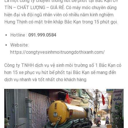
Là một công ty chuyên thông hút bể phốt tại Bắc Kạn UY
TÍN – CHẤT LƯỢNG – GIÁ RẺ. Có máy móc chuyên dùng
hiện đại và đội ngũ nhân viên có nhiều năm kinh nghiệm.
Hưng Thịnh có mặt trên khắp Bắc Kạn trong 15 phút gọi.
Hotline :
091.999.0584
Website:
https://congtyvesinhmoitruongdothixanh.com/
Công ty TNHH dịch vụ vệ sinh môi trường số 1 Bắc Kạn có
hơn 15 xe phục vụ hút bể phốt tại Bắc Kạn sẽ mang đến
dịch vụ nhanh và tốt nhất cho khách hàng.